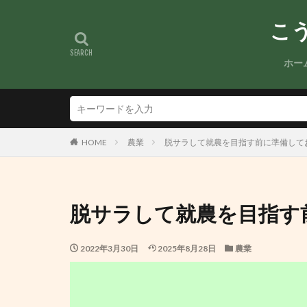
こ
ホー
HOME
農業
脱サラして就農を目指す前に準備して
脱サラして就農を目指す
2022年3月30日
2025年8月28日
農業