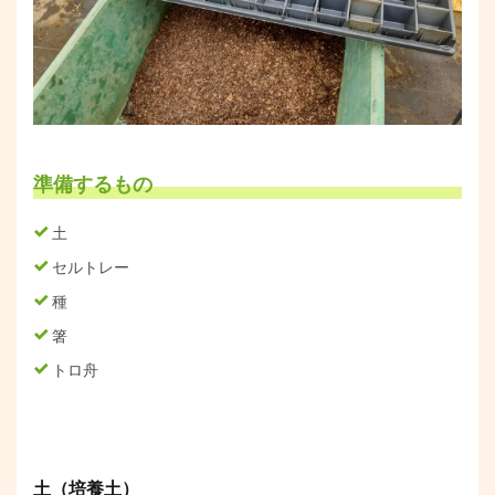
準備するもの
土
セルトレー
種
箸
トロ舟
土（培養土）