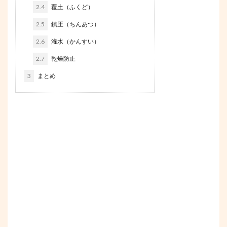
2.4
覆土（ふくど）
2.5
鎮圧（ちんあつ）
2.6
潅水（かんすい）
2.7
乾燥防止
3
まとめ