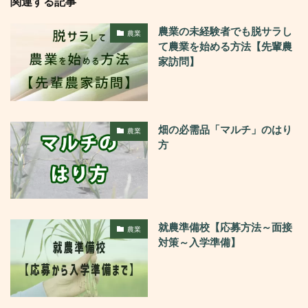
関連する記事
農業の未経験者でも脱サラし
農業
て農業を始める方法【先輩農
家訪問】
畑の必需品「マルチ」のはり
農業
方
就農準備校【応募方法～面接
農業
対策～入学準備】