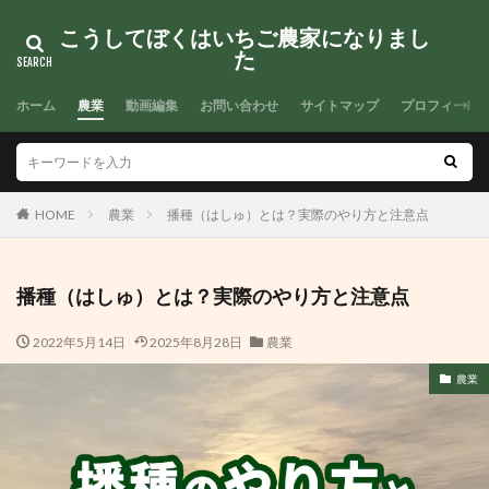
こうしてぼくはいちご農家になりまし
た
検索
ホーム
農業
動画編集
お問い合わせ
サイトマップ
プロフィール
HOME
農業
播種（はしゅ）とは？実際のやり方と注意点
播種（はしゅ）とは？実際のやり方と注意点
2022年5月14日
2025年8月28日
農業
農業