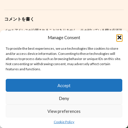
コメントを書く
メールアドレスが公開されることはありません。
※
が付いている欄は必須項
目です
Manage Consent
コメント
※
To provide the best experiences, we use technologies like cookies to store
and/or access device information. Consenting to these technologies will
allow us to process data such as browsing behavior or unique IDs on this site.
Not consenting or withdrawing consent, may adversely affect certain
features and functions.
Accept
名前
※
Deny
View preferences
メール
※
Cookie Policy
ホーム
シェア
メニュー
電話
TOPへ