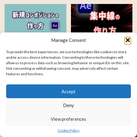
Manage Consent
【Ae】新規コンポジションの作り
【Ae】Youtubeでよく使う「集中
方と設定
線」の作り方
To provide the best experiences, we use technologies like cookies to store
and/or access device information. Consenting to these technologies will
allow us to process data such as browsing behavior or unique IDs on this site.
Not consenting or withdrawing consent, may adversely affect certain
features and functions.
Accept
Deny
【Ae】書き順通りに文字が出てく
動画編集をはじめるために準備す
るアニメーションの作り方
ること
View preferences
Cookie Policy
ホーム
シェア
メニュー
電話
TOPへ