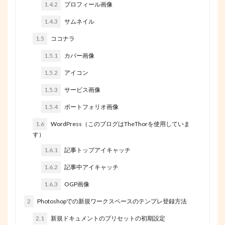
1.4.2
プロフィール画像
1.4.3
サムネイル
1.5
ココナラ
1.5.1
カバー画像
1.5.2
アイコン
1.5.3
サービス画像
1.5.4
ポートフォリオ画像
1.6
WordPress（このブログはTheThorを使用していま
す）
1.6.1
記事トップアイキャッチ
1.6.2
記事中アイキャッチ
1.6.3
OGP画像
2
Photoshopでの新規ワークスペースのテンプレ登録方法
2.1
新規ドキュメントのプリセットの初期設定