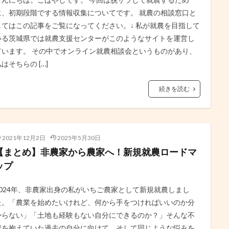
に、初期段階でする情報収集についてです。 就農の相談窓口と
してはこの記事をご覧になってください。↓ 私が就農を目指して
いる茨城県では就農支援センターがこのようなサイトを運営し
ています。 その中でオンライン就農相談会というものがあり、
はそちらの […]
続きを読む
2021年12月2日
2025年5月30日
【まとめ】非農家から農家へ！新規就農ロードマ
ップ
2024年、非農家出身の私がいちご農家として新規就農しまし
た。「農業を始めたいけれど、何から手をつければいいのか分
からない」「土地も経験もない自分にできるのか？」そんな不
安を抱えていた過去の自分に向けて、そして同じような悩みを