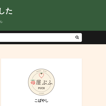
した
ル
こばやし