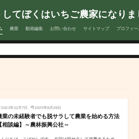
うしてぼくはいちご農家になりま
検索
ム
農業
動画編集
お問い合わせ
サイトマップ
プロフィー
2021年12月7日
2025年8月28日
農業の未経験者でも脱サラして農業を始める方法
【相談編】～農林振興公社～
こんにちは。こばやしです。 今回は脱サラして就農するため